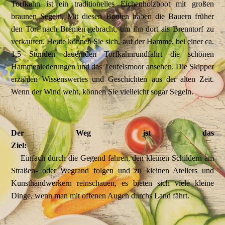
Torfkahn ist ein traditionelles Eichenholzboot mit großen
braunen Segeln. Mit diesen Booten haben die Bauern früher
den Torf nach Bremen gebracht, um ihn dort als Brenntorf zu
verkaufen. Heute können Sie sich, auf der Hamme, bei einer ca.
1,5 Stunden dauernden Torfkahnrundfahrt die schönen
Hammeniederungen und das Teufelsmoor ansehen. Die Skipper
erzählen Wissenswertes und Geschichten aus der alten Zeit.
Wenn der Wind weht, können Sie vielleicht sogar Segeln.
Der Weg ist das
Ziel:
Einfach durch die Gegend fahren, den kleinen Schildern am
Straßen- oder Wegrand folgen und zu kleinen Ateliers und
Kunsthandwerkern reinschauen, es bieten sich viele kleine
Dinge, wenn man mit offenen Augen durchs Land fährt.