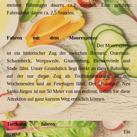
meisten Führungen dauern ca.2 Stunden. Eine geführte
Fahrradtour dauert ca. 2,5 Stunden.
Fahren mit dem Moorexpress:
Der Moorexpress
ist ein historischer Zug der zwischen Bremen, Osterholz-
Scharmbeck, Worpswede, Gnarrenburg, Bremervörde und
Stade fährt. Unser Grundstück liegt direkt an dieser Bahnlinie,
auf der nur dieser Zug als Touristenattraktion an den
Wochenenden und an Feiertagen fährt. Der „Bahnhof“ Neu
Sankt-Jürgen ist nur 50 Meter von uns entfernt, sodass Sie diese
Attraktion auf ganz kurzem Weg erreichen können.
Torfkahn fahren:
Ein