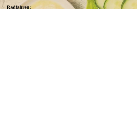
Radfahren:
Hier in Worpswede und dem
Teufelsmoor ist das Land so flach, dass wir heute schon sehen,
wer Morgen zu Besuch kommt. Deshalb kann man hier so
schön Fahrrad fahren, und die herrliche Landschaft beim
Radeln genießen. Es gibt verschiedenfarbig Gekennzeichnete
Radtouren mit verschiedenen Längen und Themen. Zum
Beispiel: Die grüne Route. Von Torfschiffern, Kanälen und
Dämmen, Länge 22 Kilometer, wenig befahrene aber befestigte
Straßen und Wirtschaftswege. Oder Ihr fahrt wohin der
Wind Euch weht.
Sommer, Sonne,
Strand:
Wir haben in Neu Helgoland (ein Ortsbereich von
Worpswede) einen ganz kleinen Strand an der Hamme. In der