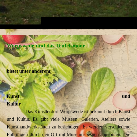
Worpswede und das Teufelsmoor
bietet unter anderem:
Kunst und
Kultur
Das Künstlerdorf Worpswede ist bekannt durch Kunst
und Kultur. Es gibt viele Museen, Galerien, Ateliers sowie
Kunsthandwerkstätten zu besichtigen. Es werden verschiedene
Führungen durch den Ort mit Museumsbesuch angeboten. Die